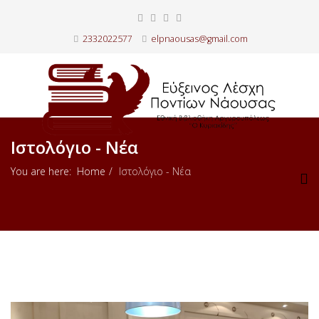
2332022577
elpnaousas@gmail.com
Ιστολόγιο - Νέα
You are here:
Home
Ιστολόγιο - Νέα