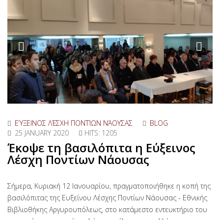
Previous
Nex
ΕΎΞΕΙΝΟΣ ΛΈΣΧΗ ΠΟΝΤΊΩΝ ΝΆΟΥΣΑΣ
BLOG
25 JANUARY 2020
HITS: 1205
Έκοψε τη βασιλόπιτα η Εύξεινος
Λέσχη Ποντίων Νάουσας
Σήμερα, Κυριακή 12 Ιανουαρίου, πραγματοποιήθηκε η κοπή της
βασιλόπιτας της Ευξείνου Λέσχης Ποντίων Νάουσας - Εθνικής
Βιβλιοθήκης Αργυρουπόλεως, στο κατάμεστο εντευκτήριο του