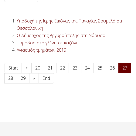
Υποδοχή της Ιερής Εικόνας της Παναγίας Σουμελά στη
Θεσσαλονίκη
Ο Δήμαρχος της Αργυρούπολης στη Νάουσα
Παραδοσιακό γλέντι σε καζάνι
Αγιασμός τμημάτων 2019
Start
«
20
21
22
23
24
25
26
27
28
29
»
End