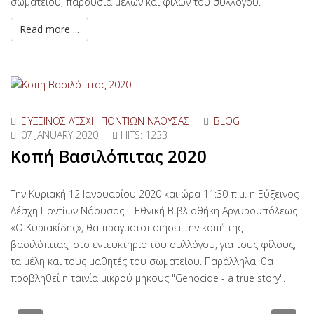
σωματείου, παρουσία μελών και φίλων του συλλόγου.
Read more ...
ΕΎΞΕΙΝΟΣ ΛΈΣΧΗ ΠΟΝΤΊΩΝ ΝΆΟΥΣΑΣ
BLOG
07 JANUARY 2020
HITS: 1233
Κοπή Βασιλόπιτας 2020
Την Κυριακή 12 Ιανουαρίου 2020 και ώρα 11:30 π.μ. η Εύξεινος
Λέσχη Ποντίων Νάουσας – Εθνική Βιβλιοθήκη Αργυρουπόλεως
«Ο Κυριακίδης», θα πραγματοποιήσει την κοπή της
βασιλόπιτας, στο εντευκτήριο του συλλόγου, για τους φίλους,
τα μέλη και τους μαθητές του σωματείου. Παράλληλα, θα
προβληθεί η ταινία μικρού μήκους "Genocide - a true story".