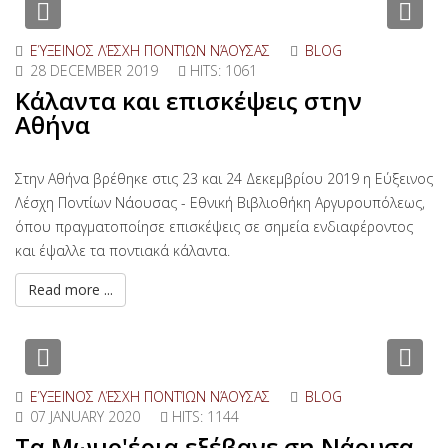
Previous
Nex
ΕΎΞΕΙΝΟΣ ΛΈΣΧΗ ΠΟΝΤΊΩΝ ΝΆΟΥΣΑΣ
BLOG
28 DECEMBER 2019
HITS: 1061
Κάλαντα και επισκέψεις στην
Αθήνα
Στην Αθήνα βρέθηκε στις 23 και 24 Δεκεμβρίου 2019 η Εύξεινος
Λέσχη Ποντίων Νάουσας - Εθνική Βιβλιοθήκη Αργυρουπόλεως,
όπου πραγματοποίησε επισκέψεις σε σημεία ενδιαφέροντος
και έψαλλε τα ποντιακά κάλαντα.
Read more ...
Previous
Nex
ΕΎΞΕΙΝΟΣ ΛΈΣΧΗ ΠΟΝΤΊΩΝ ΝΆΟΥΣΑΣ
BLOG
07 JANUARY 2020
HITS: 1144
Τα Μωμο'έρια εξέβανε ση Νάουσα