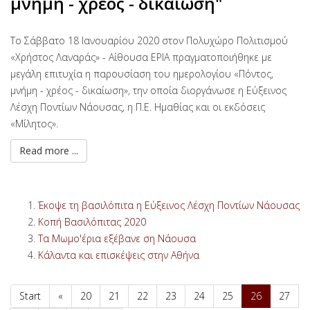
μνήμη - χρέος - δικαίωση"
Το Σάββατο 18 Ιανουαρίου 2020 στον Πολυχώρο Πολιτισμού
«Χρήστος Λαναράς» - Αίθουσα ΕΡΙΑ πραγματοποιήθηκε με
μεγάλη επιτυχία η παρουσίαση του ημερολογίου «Πόντος,
μνήμη - χρέος - δικαίωση», την οποία διοργάνωσε η Εύξεινος
Λέσχη Ποντίων Νάουσας, η Π.Ε. Ημαθίας και οι εκδόσεις
«Μίλητος».
Read more ...
Έκοψε τη βασιλόπιτα η Εύξεινος Λέσχη Ποντίων Νάουσας
Κοπή Βασιλόπιτας 2020
Τα Μωμο'έρια εξέβανε ση Νάουσα
Κάλαντα και επισκέψεις στην Αθήνα
Start
«
20
21
22
23
24
25
26
27