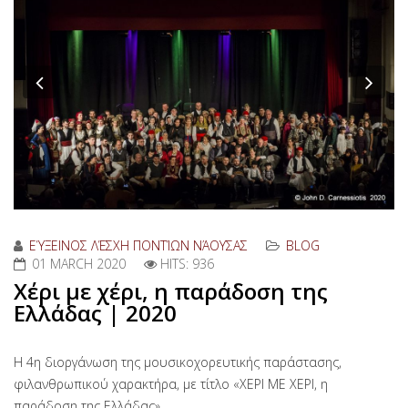
Previous
Nex
ΕΎΞΕΙΝΟΣ ΛΈΣΧΗ ΠΟΝΤΊΩΝ ΝΆΟΥΣΑΣ
BLOG
01 MARCH 2020
HITS: 936
Χέρι με χέρι, η παράδοση της
Ελλάδας | 2020
Η 4η διοργάνωση της μουσικοχορευτικής παράστασης,
φιλανθρωπικού χαρακτήρα, με τίτλο «ΧΕΡΙ ΜΕ ΧΕΡΙ, η
παράδοση της Ελλάδας»,