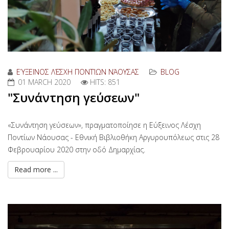
ΕΎΞΕΙΝΟΣ ΛΈΣΧΗ ΠΟΝΤΊΩΝ ΝΆΟΥΣΑΣ
BLOG
01 MARCH 2020
HITS: 851
"Συνάντηση γεύσεων"
«Συνάντηση γεύσεων», πραγματοποίησε η Εύξεινος Λέσχη
Ποντίων Νάουσας - Εθνική Βιβλιοθήκη Αργυρουπόλεως στις 28
Φεβρουαρίου 2020 στην οδό Δημαρχίας.
Read more ...