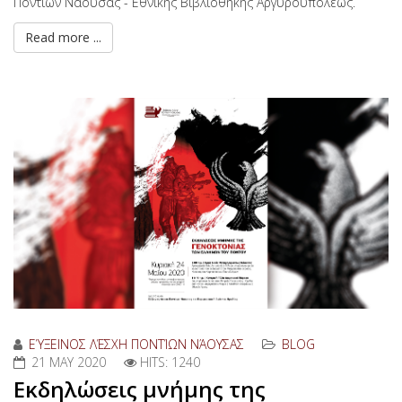
Ποντίων Νάουσας - Εθνικής Βιβλιοθήκης Αργυρουπόλεως.
Read more ...
ΕΎΞΕΙΝΟΣ ΛΈΣΧΗ ΠΟΝΤΊΩΝ ΝΆΟΥΣΑΣ
BLOG
21 MAY 2020
HITS: 1240
Εκδηλώσεις μνήμης της