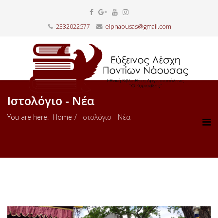
2332022577
elpnaousas@gmail.com
Ιστολόγιο - Νέα
You are here:
Home
Ιστολόγιο - Νέα