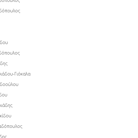
δόπουλος
αδόπουλος
ίδου
δόπουλος
ίδης
ιάδου-Γιόκαλα
αδοούλου
ίδου
ριάδης
ακίδου
αδόπουλος
ίδης