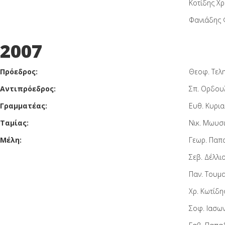
Κοτίδης Χ
Φανιάδης 
2007
Πρόεδρος:
Θεοφ. Τελη
Αντιπρόεδρος:
Σπ. Ορδου
Γραμματέας:
Ευθ. Κυρι
Ταμίας:
Νικ. Μωυσ
Μέλη:
Γεωρ. Παπ
Σεβ. Δέλλι
Παν. Τουμ
Χρ. Κωτίδη
Σοφ. Ιασω