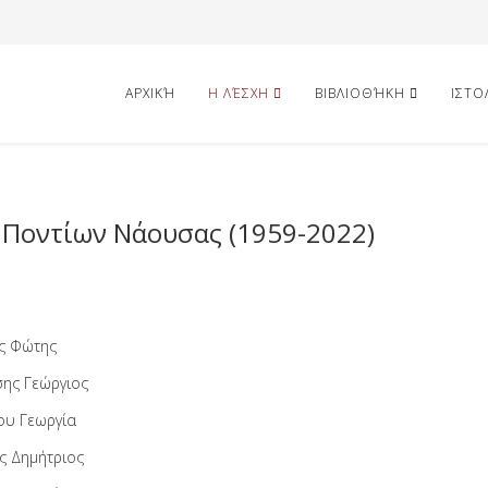
ΑΡΧΙΚΉ
Η ΛΈΣΧΗ
ΒΙΒΛΙΟΘΉΚΗ
ΙΣΤΟ
 Ποντίων Νάουσας (1959-2022)
άδης Φώτης
ης Γεώργιος
ου Γεωργία
ς Δημήτριος