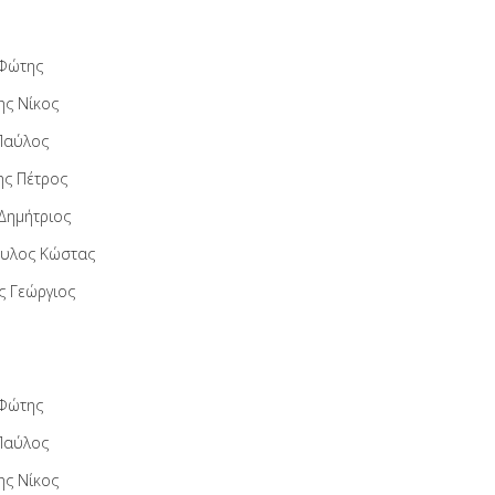
Φώτης
ης Νίκος
Παύλος
ης Πέτρος
Δημήτριος
υλος Κώστας
ς Γεώργιος
Φώτης
Παύλος
ης Νίκος