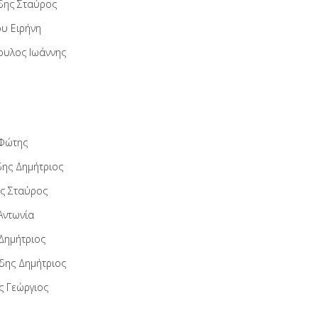
δης Σταύρος
υ Ειρήνη
ουλος Ιωάννης
Φώτης
δης Δημήτριος
ς Σταύρος
Αντωνία
Δημήτριος
δης Δημήτριος
ς Γεώργιος