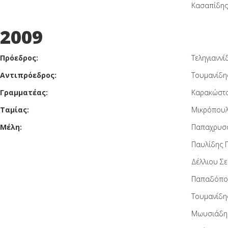
Κασαπίδης
2009
Πρόεδρος:
Τεληγιανν
Αντιπρόεδρος:
Τουμανίδη
Γραμματέας:
Καρακώστα
Ταμίας:
Μικρόπουλ
Μέλη:
Παπαχρυσο
Παυλίδης 
Δέλλιου Σ
Παπαδόπου
Τουμανίδη
Μωυσιάδης