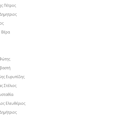
ης Πέτρος
Δημητριος
ος
 Βέρα
Φώτης
εβαστή
δης Ευρυπίδης
ς Στέλιος
υσταθία
ος Ελευθέριος
Δημήτριος