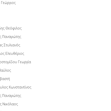
 Γεώργιος
ίδης Θεόφιλος
ς Παναγιώτης
ς Στυλιανός
ος Ελευθέριος
στομίδου Γεωργία
Παύλος
εβαστή
λος Κωνσταντίνος
ς Παναγιώτης
 Νικόλαος