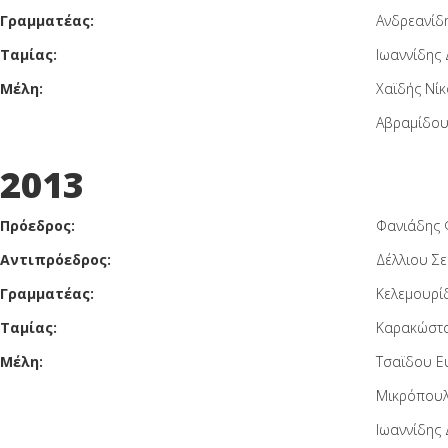
Γραμματέας:
Ανδρεανίδ
Ταμίας:
Ιωαννίδης 
Μέλη:
Χαϊδής Νίκ
Αβραμίδου
2013
Πρόεδρος:
Φανιάδης 
Αντιπρόεδρος:
Δέλλιου Σ
Γραμματέας:
Κελεμουρί
Ταμίας:
Καρακώστα
Μέλη:
Τσαϊδου Ε
Μικρόπουλ
Ιωαννίδης 