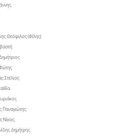
άννης
δης Θεόφιλος (Φίλης)
εβαστή
Δημήτριος
Φώτης
ς Στέλιος
ταθία
Κυριάκος
ς Παναγιώτης
 Νίκος
νίδης Δημήτρης