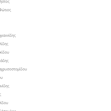
ρήστος
Φώτιος
γιαννίδης
λίδης
ακίδου
ιάδης
αχρυσοστομίδου
ου
ανίδης
ς
νίδου