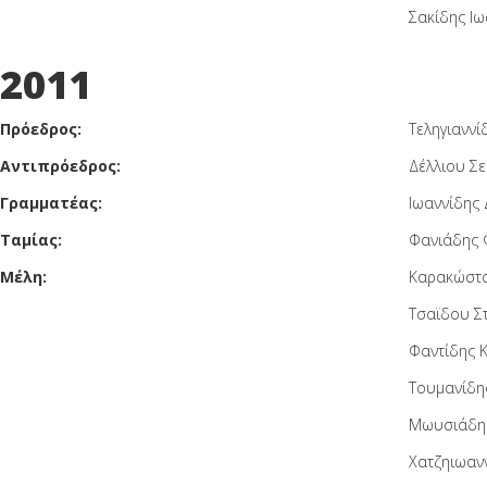
Σακίδης Ιω
2011
Πρόεδρος:
Τεληγιαννί
Αντιπρόεδρος:
Δέλλιου Σ
Γραμματέας:
Ιωαννίδης 
Ταμίας:
Φανιάδης 
Μέλη:
Καρακώστα
Τσαϊδου Σ
Φαντίδης 
Τουμανίδη
Μωυσιάδης
Χατζηιωαν